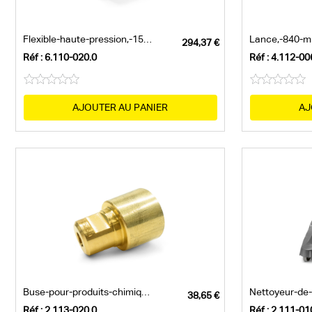
Flexible-haute-pression,-15-m,-DN-6,-250...
Lance,-840-mm
Réf : 6.110-020.0
Réf : 4.112-00
AJOUTER AU PANIER
AJ
Buse-pour-produits-chimiques-,-250
Réf : 2.113-020.0
Réf : 2.111-01