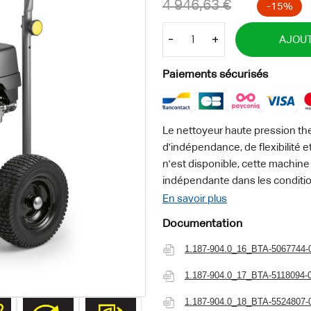
-
+
AJOUT
Paiements sécurisés
Le nettoyeur haute pression t
d'indépendance, de flexibilité 
n'est disponible, cette machin
indépendante dans les conditions
extrêmement robuste et ses roue
En savoir plus
même sur terrains accidentés. Un
Documentation
surchauffe protège la pompe, tan
chargement par grue. Divers es
1.187-904.0_16_BTA-5067744-
sont situés sur la machine. Pour
1.187-904.0_17_BTA-5118094-
pour flexible est disponible en
réduire la force de recul à zéro
1.187-904.0_18_BTA-5524807-