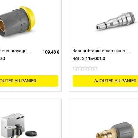
Raccord-rapide-embrayage-taraudage-trapé
Raccord-rapide-mamelon-enfichable-taraud
0.0
Réf : 2.115-001.0
OUTER AU PANIER
AJOUTER AU PANIER