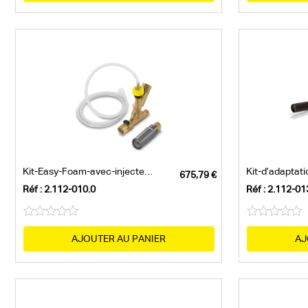
Kit-Easy-Foam-avec-injecteur-de-détergent
Réf : 2.112-010.0
Réf : 2.112-01
AJOUTER AU PANIER
AJ