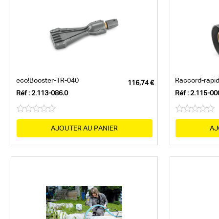
eco!Booster-TR-040
Réf : 2.113-086.0
Réf : 2.115-00
AJOUTER AU PANIER
AJ