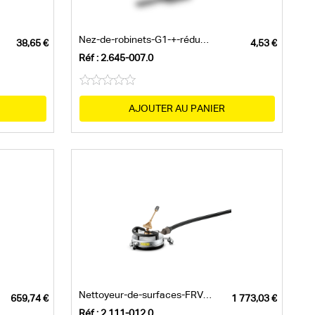
Nez-de-robinets-G1-+-réduction-G3/4
 Advanced
Réf : 2.645-007.0
n - 15
 - Qualité premium
ssion - DN 6, 250 bar
AJOUTER AU PANIER
Nettoyeur-de-surfaces-FRV 30-Me
Réf : 2.111-012.0