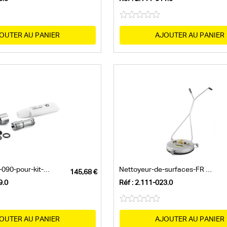
OUTER AU PANIER
AJOUTER AU PANIER
Jeu-de-buses-090-pour-kit-Inno/Easy-700–...
Nettoyeur-de-surfaces-FR 50-Me
9.0
Réf : 2.111-023.0
OUTER AU PANIER
AJOUTER AU PANIER