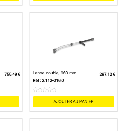
Lance-double,-960-mm
Réf : 2.112-016.0
AJOUTER AU PANIER