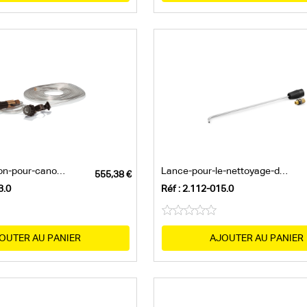
Kit-d’adaptation-pour-canon-à-mousse
Lance-pour-le-nettoyage-des-caniveaux
3.0
Réf : 2.112-015.0
OUTER AU PANIER
AJOUTER AU PANIER