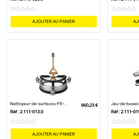
AJOUTER AU PANIER
AJ
Nettoyeur-de-surfaces-FR-30-Me
Réf : 2.111-013.0
Réf : 2.111-01
AJOUTER AU PANIER
AJ