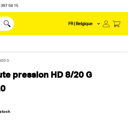
 387 58 15
8/20 G
ute pression HD 8/20 G
.0
 stock