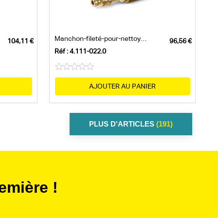
Manchon-fileté-pour-nettoyeur-de-surface...
Réf : 4.111-022.0
AJOUTER AU PANIER
PLUS D'ARTICLES
(191)
emière !