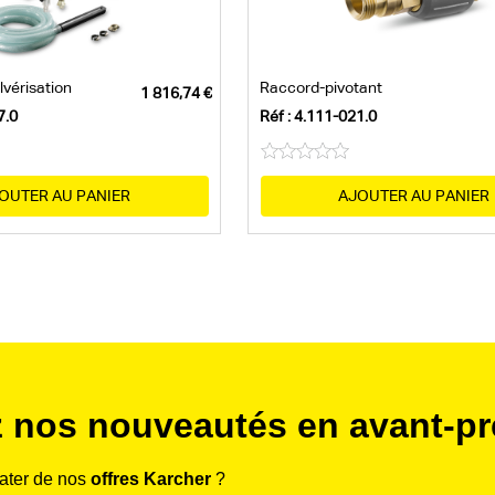
lvérisation
Raccord-pivotant
7.0
Réf : 4.111-021.0
OUTER AU PANIER
AJOUTER AU PANIER
 nos nouveautés en avant-pr
rater de nos
offres Karcher
?