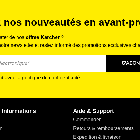
 nos nouveautés en avant-pr
rater de nos
offres Karcher
?
tre newsletter et restez informé des promotions exclusives ch
S'ABO
rd avec la
politique de confidentialité
.
 Informations
Aide & Support
Commander
n
Retours & remboursements
Expédition & livraison