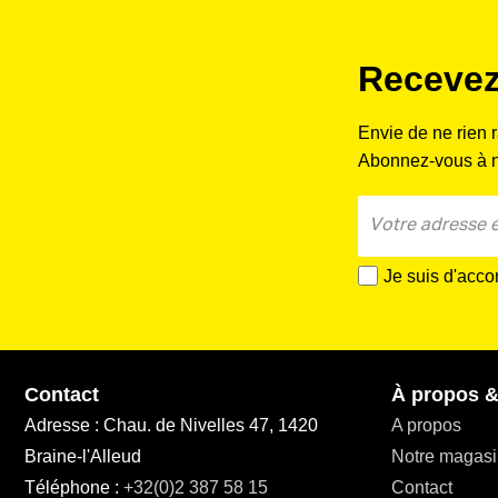
Recevez
Envie de ne rien 
Abonnez-vous à no
Je suis d'acco
Contact
À propos &
Adresse : Chau. de Nivelles 47, 1420
A propos
Braine-l'Alleud
Notre magasi
Téléphone :
+32(0)2 387 58 15
Contact