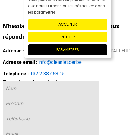
que nous utilisons ou les désactiver dans
les paramètres
ACCEPTER
N'hésitez pas à nous contacter, nous vous
répondrons dans les meilleurs délais.
REJETER
PARAMETRES
Adresse :
Chaussée de Nivelles, 47, 1420 BRAINE-L'ALLEUD
Adresse email :
info@cleanleader.be
Téléphone :
+32 2 387 58 15
Formulaire de contact