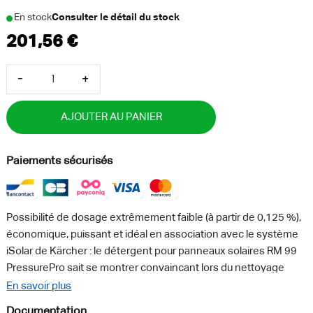
En stock
Consulter le détail du stock
-
+
AJOUTER AU PANIER
Paiements sécurisés
Possibilité de dosage extrêmement faible (à partir de 0,125 %),
économique, puissant et idéal en association avec le système
iSolar de Kärcher : le détergent pour panneaux solaires RM 99
PressurePro sait se montrer convaincant lors du nettoyage
sans résidus ni traces de toutes les installations solaires et
En savoir plus
photovoltaïques ainsi que des surfaces vitrées. Très efficace,
Documentation