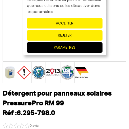
que nous utilisons ou les désactiver dans
les paramètres
ACCEPTER
REJETER
PARAMETRES
Détergent pour panneaux solaires
PressurePro RM 99
Réf :6.295-798.0
0 avis