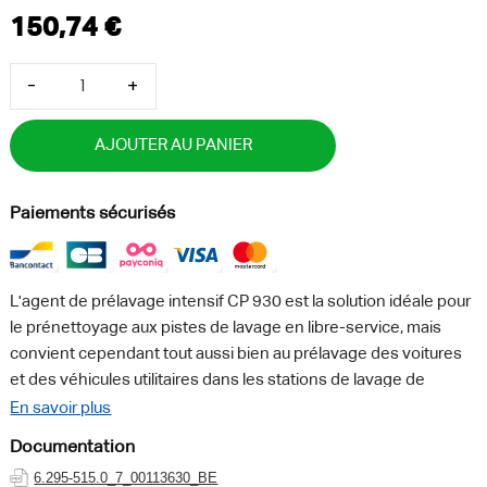
-
+
AJOUTER AU PANIER
Paiements sécurisés
L'agent de prélavage intensif CP 930 est la solution idéale pour
le prénettoyage aux pistes de lavage en libre-service, mais
convient cependant tout aussi bien au prélavage des voitures
et des véhicules utilitaires dans les stations de lavage de
véhicules. Cet agent de préaspersion efficace permet un
En savoir plus
nettoyage actif dans toutes les plages de température, agit
Documentation
rapidement et protège les matériaux. En outre, le détergent
6.295-515.0_7_00113630_BE
issu de la gamme CP performante de Kärcher permet de faire