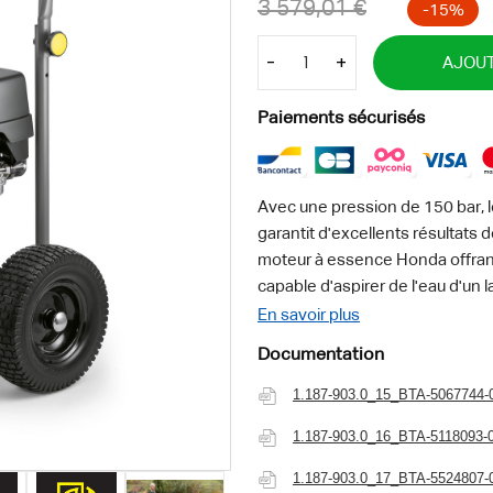
-
+
AJOUT
Paiements sécurisés
Avec une pression de 150 bar, 
garantit d'excellents résultats 
moteur à essence Honda offrant
capable d'aspirer de l'eau d'un l
La machine est conçue pour une u
En savoir plus
grâce à son châssis tubulaire ro
Documentation
est protégée par un grand filtr
permettant le chargement sur un
1.187-903.0_15_BTA-5067744-
sont également disponibles en o
1.187-903.0_16_BTA-5118093-
directement sur la machine. Grâ
recul est réduite à zéro pour un
1.187-903.0_17_BTA-5524807-