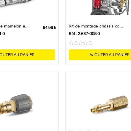
Raccord-rapide-mamelon-enfichable-taraud
Kit-de-montage-châssis-cage,-petit
1.0
Réf : 2.637-008.0
OUTER AU PANIER
AJOUTER AU PANIER