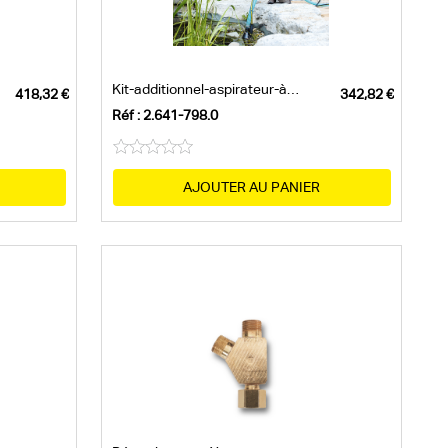
Kit-additionnel-aspirateur-à-boue
Réf : 2.641-798.0
AJOUTER AU PANIER