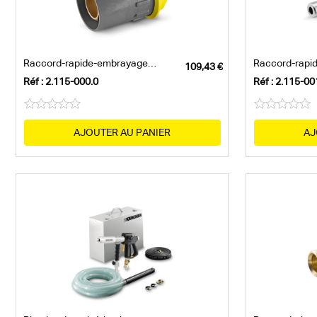
Raccord-rapide-embrayage-taraudage-trapé
Réf : 2.115-000.0
Réf : 2.115-00
AJOUTER AU PANIER
AJ