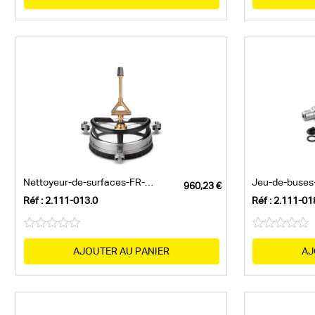
Nettoyeur-de-surfaces-FR-30-Me
Réf : 2.111-013.0
Réf : 2.111-01
AJOUTER AU PANIER
AJ