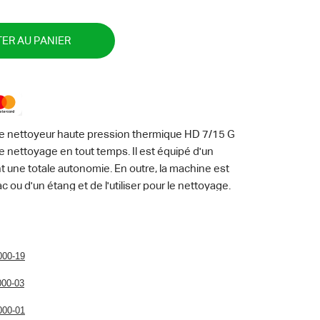
ER AU PANIER
le nettoyeur haute pression thermique HD 7/15 G
de nettoyage en tout temps. Il est équipé d'un
 une totale autonomie. En outre, la machine est
ac ou d'un étang et de l'utiliser pour le nettoyage.
tilisation dans les conditions les plus difficiles
buste et à ses roues increvables. Fiable, la pompe
e à eau et une vanne de sécurité. Un structure Cage
e grue et un tambour enrouleur pour flexible
000-19
ption. Pratiques, les accessoires se rangent
000-03
ce à la poignée-pistolet EASY!Force, la force de
 nettoyage confortable et sans effort. Les risques
000-01