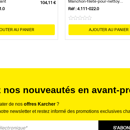
tant
Manchon-fileté-pour-nettoyeur-de-surface...
1.0
Réf : 4.111-022.0
OUTER AU PANIER
AJOUTER AU PANIER
 nos nouveautés en avant-pr
rater de nos
offres Karcher
?
tre newsletter et restez informé des promotions exclusives ch
S'ABO