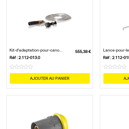
Kit-d’adaptation-pour-canon-à-mousse
Réf : 2.112-013.0
Réf : 2.112-01
AJOUTER AU PANIER
AJ