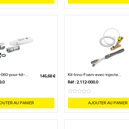
Jeu-de-buses-060-pour-kit-Inno/Easy-600–...
Kit-Inno-Foam-avec-injecteur-de-détergent
8.0
Réf : 2.112-000.0
OUTER AU PANIER
AJOUTER AU PANIER