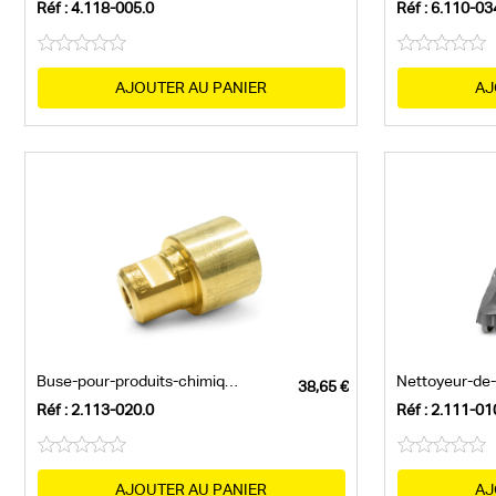
Réf : 4.118-005.0
Réf : 6.110-03
AJOUTER AU PANIER
AJ
Buse-pour-produits-chimiques-,-250
Réf : 2.113-020.0
Réf : 2.111-01
AJOUTER AU PANIER
AJ