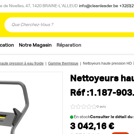
 de Nivelles, 47, 1420 BRAINE-L’ALLEUD
info@cleanleader.be
+32(0)2
cation
Notre Magasin
Réparation
haute pression à eau froide
|
Gamme thermique
|
Nettoyeurs haute pression HD 
Nettoyeurs ha
Réf :1.187-903
0 avis
En stock
Consulter le détail du