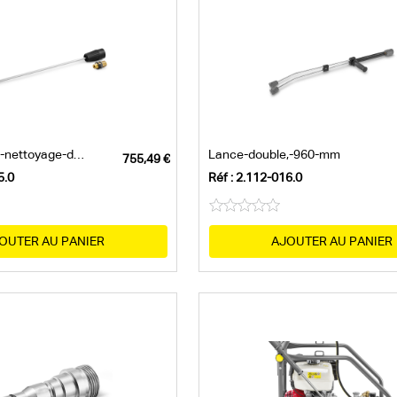
Lance-pour-le-nettoyage-des-caniveaux
Lance-double,-960-mm
5.0
Réf : 2.112-016.0
OUTER AU PANIER
AJOUTER AU PANIER