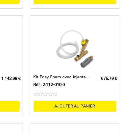
Kit-Easy-Foam-avec-injecteur-de-détergent
Réf : 2.112-010.0
AJOUTER AU PANIER