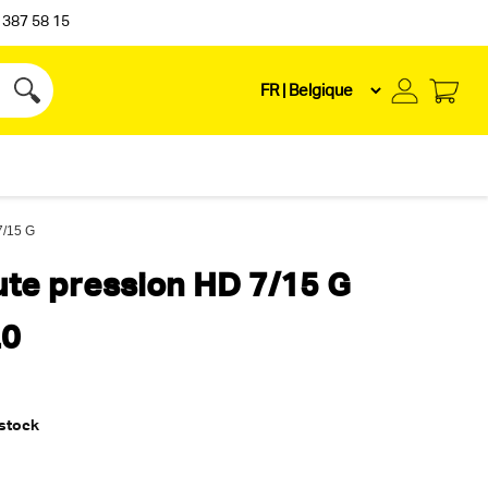
 387 58 15
7/15 G
ute pression HD 7/15 G
.0
 stock