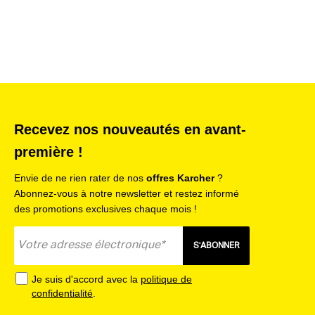
Convient aux appareils VC 4 Cordless (Premium) myHome, VC
6 Cordless (Premium) ourFamily et VC 7 Cordless yourMax.
Caractéristiques :
Couleur - gris -
Poids - 0 - kg
Poids emballage inclus - 0.1 - kg
Recevez nos nouveautés en avant-
Dimensions (L × l × h) - 130 x 50 x 50 - mm
première !
Équipements :
Envie de ne rien rater de nos
offres Karcher
?
Feature 1 - Longue durée de vie
Abonnez-vous à notre newsletter et restez informé
Feature 1 - Benefit 1 - Nettoyage facile à l'aide de l'outil de
des promotions exclusives chaque mois !
nettoyage de filtre.
S'ABONNER
Je suis d'accord avec la
politique de
confidentialité
.