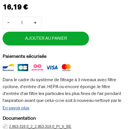
-
+
AJOUTER AU PANIER
Paiements sécurisés
Dans le cadre du système de filtrage à 3 niveaux avec filtre
cyclone, d'entrée d'air, HEPA ou encore éponge, le filtre
d'entrée d'air filtre les particules les plus fines de l'air pendant
l'aspiration avant que celui-ci ne soit à nouveau nettoyé par le
filtre de sortie d'air (HEPA 12 ou filtre mousse de sortie d'air,
En savoir plus
selon l'appareil). Notre recommandation : nettoyer
Documentation
régulièrement le filtre d'entrée d'air en tapotant sur la poussière
2.863-319.0_2_2.863-319.0_PI_fr_BE
accumulée et en utilisant l'outil de nettoyage de filtre Kärcher.