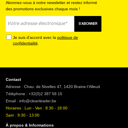
Abonnez-vous à notre newsletter et restez informé
des promotions exclusives chaque mois !
S'ABONNER
Je suis d'accord avec la
politique de
confidentialité
.
Contact
Adresse : Chau. de Nivelles 47, 1420 Braine-l'Alleud
Téléphone :
+32(0)2 387 58 15
Email :
info@cleanleader.be
Horaires : Lun - Ven : 8:30 - 18:00
Sam : 9:30 - 13:00
À propos & Informations