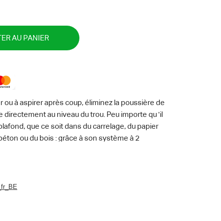
ER AU PANIER
r ou à aspirer après coup, éliminez la poussière de
e directement au niveau du trou. Peu importe qu 'il
 plafond, que ce soit dans du carrelage, du papier
u béton ou du bois : grâce à son système à 2
n caoutchouc mousse, cet accessoire pour les
Kärcher Home & Garden WD 2 à 6 tient sur tous les
avoir à faire appel à une 2 e personne : en effet,
rcer seul tout en aspirant proprement la
_fr_BE
llecteur de poussières de perçage convient à
équipées de forets jusqu 'à 15 millimètres.