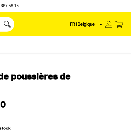
 387 58 15
de poussières de
.0
 stock