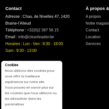
Contact
À propos &
Adresse : Chau. de Nivelles 47, 1420
A propos
Braine-l'Alleud
Notre magasi
Téléphone :
+32(0)2 387 58 15
Contact
Email :
info@cleanleader.be
Location
Horaires : Lun - Ven : 8:30 - 18:00
Services
Sam : 9:30 - 13:00
Suivez-nous!
Cookies
Nous utilisons des cookies pour
vous offrir la meilleure
expérience sur notre site.
Vous pouvez en savoir plus sur
les cookies que nous utilisons ou
les désactiver dans les
paramètres