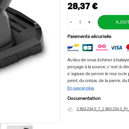
-
+
AJOUT
Paiements sécurisés
Au lieu de vous échiner à balaye
perçage à la source, c 'est-à-dir
s 'agisse de percer le mur ou le
peint, du crépis, de la pierre, d
compartiments et à son joint e
En savoir plus
aspirateurs eau et poussières 
Documentation
supports courants. Le tout sans 
vous pouvez ainsi facilement pe
2.863-234.0_7_2.863-234.0_PI
poussière de perçage. Notre co
toutes les perceuses courantes 