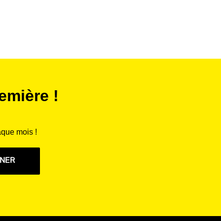
5 - mm
g
106 x 117 - mm
emière !
aux
aque mois !
NNER