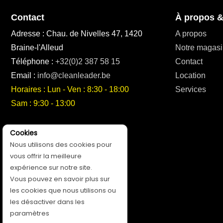
Contact
À propos &
Adresse : Chau. de Nivelles 47, 1420
A propos
Braine-l'Alleud
Notre magasi
Téléphone :
+32(0)2 387 58 15
Contact
Email :
info@cleanleader.be
Location
Horaires : Lun - Ven : 8:30 - 18:00
Services
Sam : 9:30 - 13:00
Suivez-nous!
Cookies
Nous utilisons des cookies pour
vous offrir la meilleure
expérience sur notre site.
Vous pouvez en savoir plus sur
les cookies que nous utilisons ou
les désactiver dans les
paramètres