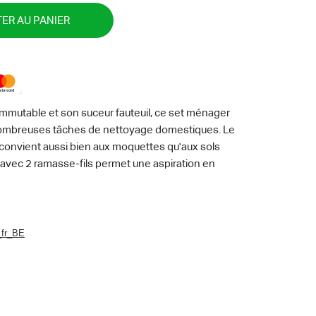
ER AU PANIER
mutable et son suceur fauteuil, ce set ménager
 nombreuses tâches de nettoyage domestiques. Le
convient aussi bien aux moquettes qu'aux sols
il avec 2 ramasse-fils permet une aspiration en
eubles capitonnés.
_fr_BE
N 35 - mm
g