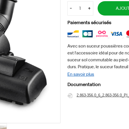
-
+
AJOUT
Paiements sécurisés
Avec son suceur poussières com
est l'accessoire idéal pour de
suceur sol commutable au pied 
durs. Pratique, le suceur fauteu
douceur des capitonnages et m
En savoir plus
Documentation
Caractéristiques :
Quantité - 3 - Pièce(s)
2.863-356.0_6_2.863-356.0_PI
Largeur nominale standard - D
Couleur - noir -
Poids - 0.4 - kg
Poids emballage inclus - 0.5 - k