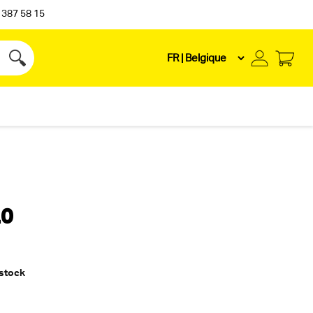
 387 58 15
.0
 stock