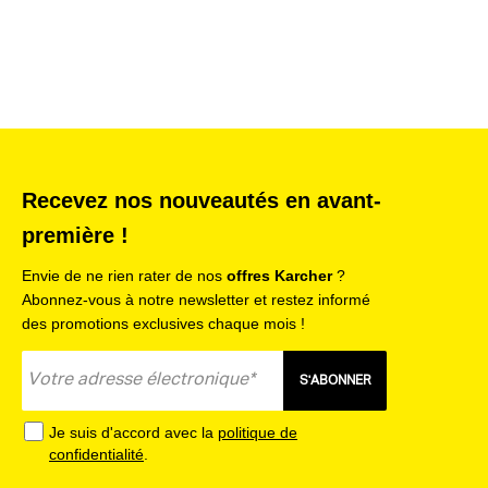
Quantité - 1 - Pièce(s)
Largeur nominale standard - NW 35 - mm
Couleur - noir -
Poids - 0.1 - kg
Poids emballage inclus - 0.2 - kg
Dimensions (L × l × h) - 258 x 105 x 40 - mm
Recevez nos nouveautés en avant-
Équipements :
première !
ApplicationArea 1 - Coffre
ApplicationArea 2 - Sièges de voiture
Envie de ne rien rater de nos
offres Karcher
?
ApplicationArea 3 - Banquette arrière
Abonnez-vous à notre newsletter et restez informé
ApplicationArea 4 - Espace réservé aux pieds
des promotions exclusives chaque mois !
ApplicationArea 5 - Tapis de sol
ApplicationArea 6 - Tissu d'ameublement
S'ABONNER
ApplicationArea 7 - Meubles rembourrés
ApplicationArea 8 - Matelas
Je suis d'accord avec la
politique de
confidentialité
.