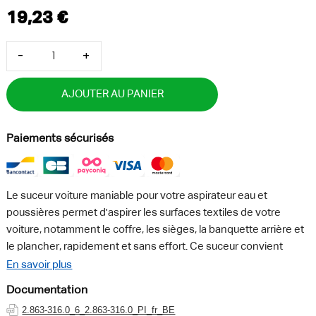
-
+
AJOUTER AU PANIER
Paiements sécurisés
Le suceur voiture maniable pour votre aspirateur eau et
poussières permet d'aspirer les surfaces textiles de votre
voiture, notamment le coffre, les sièges, la banquette arrière et
le plancher, rapidement et sans effort. Ce suceur convient
également pour aspirer les surfaces rembourrées, les tissus
En savoir plus
d'ameublement et les matelas dans votre maison.
Documentation
2.863-316.0_6_2.863-316.0_PI_fr_BE
Caractéristiques :