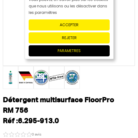
que nous utilisons ou les désactiver dans
les paramètres
ACCEPTER
REJETER
PARAMETRES
Détergent multisurface FloorPro
RM 756
Réf :6.295-913.0
0 avis