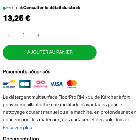
En stock
Consulter le détail du stock
-
+
AJOUTER AU PANIER
Paiements sécurisés
Le détergent multisurface FloorPro RM 756 de Kärcher à fort
pouvoir mouillant offre une multitude d'avantages pour le
nettoyage courant manuel ou à la machine, en profondeur et en
douceur pour les matériaux, des surfaces et des sols durs et
élastiques résistants à l'eau (ESD). Grâce à une combinaison
En savoir plus
spéciale de tensioactifs, ce détergent polyvalent est
Documentation