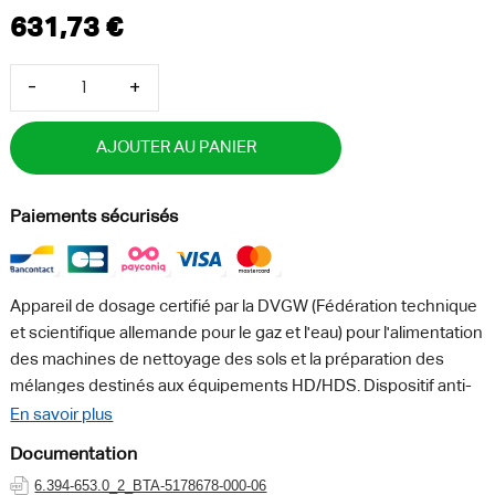
-
+
AJOUTER AU PANIER
Paiements sécurisés
Appareil de dosage certifié par la DVGW (Fédération technique
et scientifique allemande pour le gaz et l'eau) pour l'alimentation
des machines de nettoyage des sols et la préparation des
mélanges destinés aux équipements HD/HDS. Dispositif anti-
retour conforme à la norme DIN EN 1717.
Caractéristiques :
En savoir plus
Poids sans accessoires - 1.9 - kgPoids emballage inclus - 1.9 -
Documentation
kgDimensions (L × l × h) - 355 x 300 x 210 - mm
Équipements :
6.394-653.0_2_BTA-5178678-000-06
Information requise - Nonproduit biocide - Non