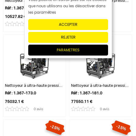
Nettoyeur à ultra-haute pression HD 13/35-4
Nettoyeur à ultra-haute pression HD 9/50-4
que nous utilisons ou les désactiver dans
Réf : 1.367-154.0
Réf : 1.367-156.0
les paramètres
10527.82 €
12385.67 €
10979.2 €
12916.7 €
ACCEPTER
0 avis
0 avis
REJETER
PARAMETRES
Nettoyeur à ultra-haute pression HD 9/10...
Nettoyeur à ultra-haute pression HD 9/10...
Réf : 1.367-173.0
Réf : 1.367-181.0
75032.1 €
77550.11 €
0 avis
0 avis
-15%
-15%