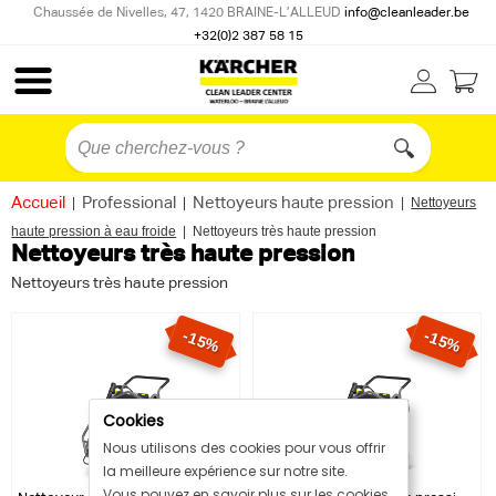
Chaussée de Nivelles, 47, 1420 BRAINE-L’ALLEUD
info@cleanleader.be
+32(0)2 387 58 15
Accueil
|
Professional
|
Nettoyeurs haute pression
|
Nettoyeurs
haute pression à eau froide
|
Nettoyeurs très haute pression
Nettoyeurs très haute pression
Nettoyeurs très haute pression
-15%
-15%
Cookies
Nous utilisons des cookies pour vous offrir
la meilleure expérience sur notre site.
Vous pouvez en savoir plus sur les cookies