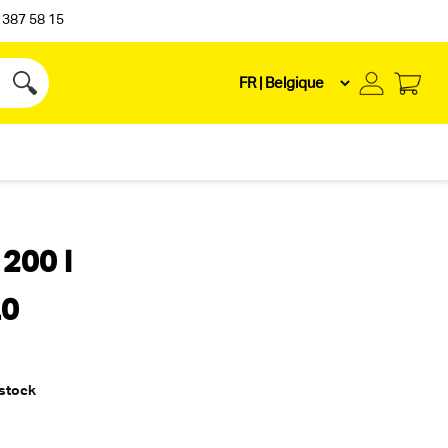
 387 58 15
 200 l
.0
 stock