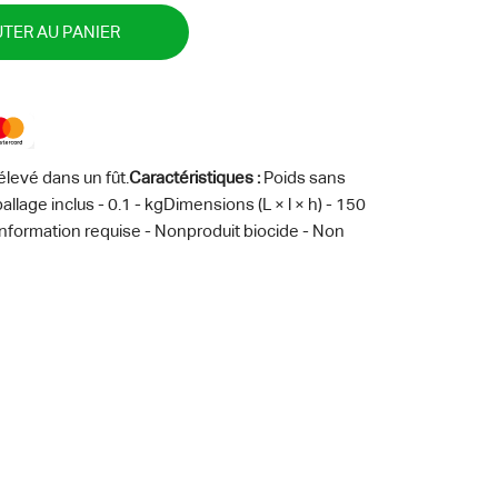
TER AU PANIER
levé dans un fût.
Caractéristiques :
Poids sans
llage inclus - 0.1 - kgDimensions (L × l × h) - 150
nformation requise - Nonproduit biocide - Non