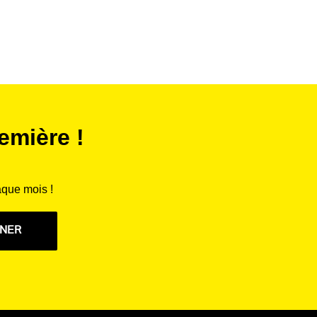
emière !
aque mois !
NNER