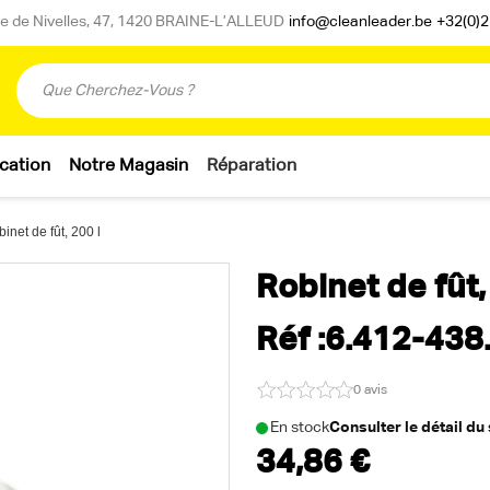
 de Nivelles, 47, 1420 BRAINE-L’ALLEUD
info@cleanleader.be
+32(0)2
cation
Notre Magasin
Réparation
inet de fût, 200 l
Robinet de fût,
Réf :6.412-438
0 avis
En stock
Consulter le détail du