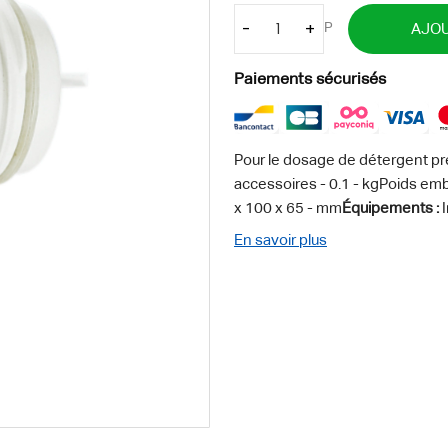
-
+
P
AJOU
Paiements sécurisés
Pour le dosage de détergent pré
accessoires - 0.1 - kgPoids emba
x 100 x 65 - mm
Équipements :
I
En savoir plus