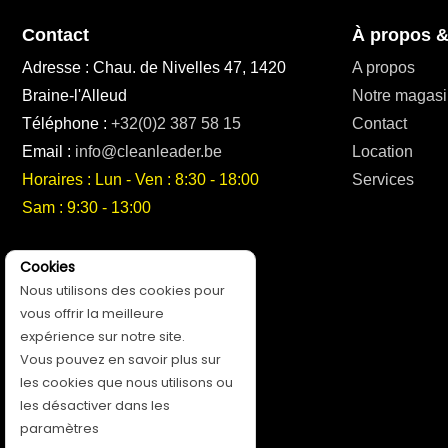
Contact
À propos &
Adresse : Chau. de Nivelles 47, 1420
A propos
Braine-l'Alleud
Notre magasi
Téléphone :
+32(0)2 387 58 15
Contact
Email :
info@cleanleader.be
Location
Horaires : Lun - Ven : 8:30 - 18:00
Services
Sam : 9:30 - 13:00
Suivez-nous!
Cookies
Nous utilisons des cookies pour
vous offrir la meilleure
expérience sur notre site.
Vous pouvez en savoir plus sur
les cookies que nous utilisons ou
les désactiver dans les
paramètres