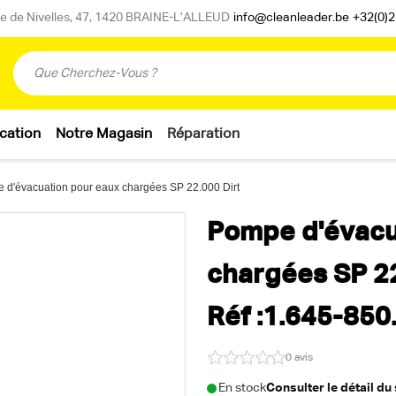
 de Nivelles, 47, 1420 BRAINE-L’ALLEUD
info@cleanleader.be
+32(0)2
cation
Notre Magasin
Réparation
 d'évacuation pour eaux chargées SP 22.000 Dirt
Pompe d'évacu
chargées SP 22
Réf :1.645-850
0 avis
En stock
Consulter le détail du