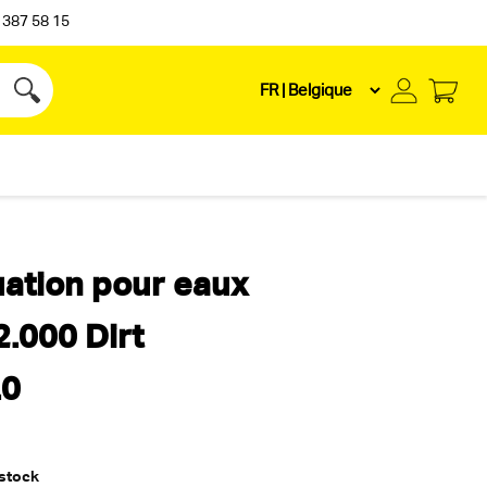
 387 58 15
ation pour eaux
.000 Dirt
.0
 stock