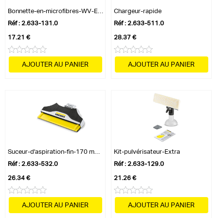
Tension - 100 / 240 - V
Bonnette-en-microfibres-WV-Extérieur
Chargeur-rapide
Fréquence - 50 / 60 - Hz
Réf : 2.633-131.0
Réf : 2.633-511.0
Couleur - Blanc -
17.21 €
28.37 €
Poids sans accessoires - 0.8 - kg
Poids emballage inclus - 2 - kg
AJOUTER AU PANIER
AJOUTER AU PANIER
Dimensions (L × l × h) - 126 x 280 x 310 - mm
Équipements :
Chargeur - Chargeur rapide (1 pièce)
Pulvérisateur premium avec bonnette en microfibres - Oui
Détergents - Détergent pour vitres RM 503 / 20 ml
Suceur d'aspiration fin - Oui
Bonnette microfibres pour l'extérieur - 1 x
Suceur-d'aspiration-fin-170 mm-(blanc)-p...
Kit-pulvérisateur-Extra
Grattoir de saleté - Oui
Réf : 2.633-532.0
Réf : 2.633-129.0
26.34 €
21.26 €
AJOUTER AU PANIER
AJOUTER AU PANIER