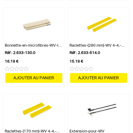
Bonnette-en-microfibres-WV-Intérieur
Raclettes-(280 mm)-WV 4-4,-WV 6,-WV 7
Réf : 2.633-130.0
Réf : 2.633-514.0
16.19 €
15.19 €
AJOUTER AU PANIER
AJOUTER AU PANIER
Raclettes-(170 mm)-WV 4-4,-WV 6,-WV 7
Extension-pour-WV