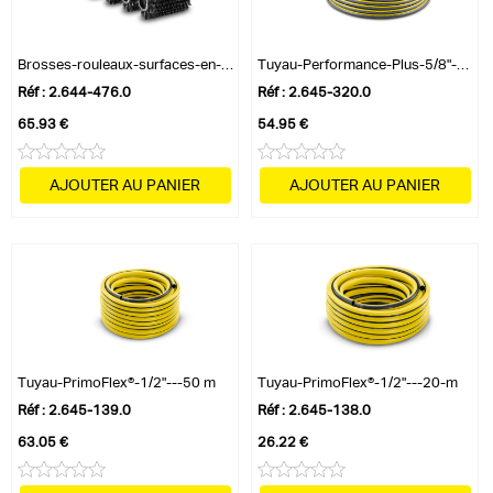
Brosses-rouleaux-surfaces-en-pierre-PCL 6
Tuyau-Performance-Plus-5/8"-–-25 m
Réf : 2.644-476.0
Réf : 2.645-320.0
65.93 €
54.95 €
AJOUTER AU PANIER
AJOUTER AU PANIER
Tuyau-PrimoFlex®-1/2"---50 m
Tuyau-PrimoFlex®-1/2"---20-m
Réf : 2.645-139.0
Réf : 2.645-138.0
63.05 €
26.22 €