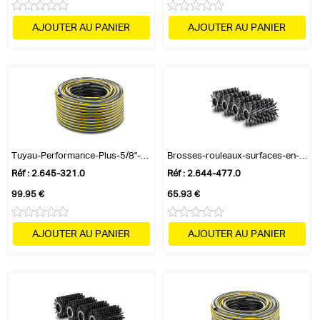
Consommation d'eau 4 bars - max. 180 - l/h
Puissance nominale à l'entrée - 0.3 - kW
AJOUTER AU PANIER
AJOUTER AU PANIER
Vitesse de rotation des brosses - 600 ? 800 - tr/min
Largeur de travail des brosses - 300 - mm
Couleur - jaune -
Poids sans accessoires - 4.5 - kg
Poids emballage inclus - 6 - kg
Dimensions (L × l × h) - 347 x 307 x 1314 - mm
Tuyau-Performance-Plus-5/8"-–-50 m
Brosses-rouleaux-surfaces-en-bois-PCL 6
Équipements :
Réf : 2.645-321.0
Réf : 2.644-477.0
Brosses-rouleaux pour les surfaces en bois - 4
99.95 €
65.93 €
AJOUTER AU PANIER
AJOUTER AU PANIER