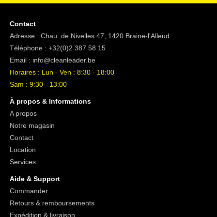
Mélangez le détergent selon le dosage indiqué avec de
l'eauUsage 2 - Application 2 - Mouiller l'objet à nettoyer avec la
Contact
solutionUsage 2 - Application 3 - Laissez tremper.Usage 2 -
Adresse : Chau. de Nivelles 47, 1420 Braine-l'Alleud
Application 4 - Temps de réaction : 5-10 mn, selon le degré de
Téléphone :
+32(0)2 387 58 15
salissuresUsage 2 - Application 5 - Rincer la surface à l'eau
Email :
info@cleanleader.be
claire.Handling Information 1 - Pour le nettoyage de surfaces
Horaires : Lun - Ven : 8:30 - 18:00
sensibles aux alcalins, faire un test au préalableHandling
Sam : 9:30 - 13:00
Information 2 - Ne pas laisser sécher la solution sur la
À propos & Informations
surfaceHandling Information 3 - Temps d’action maximum sur
A propos
l’aluminium : 10 minutesWarning 1 - Mention d'avertissement
Notre magasin
DangerWarning 2 - H290 Peut être corrosif pour les
Contact
métauxWarning 3 - H314 Provoque de graves brûlures de la
Location
peau et de graves lésions des yeuxWarning 4 - P280 Porter
Services
des gants de protection/des vêtements de protection/un
équipement de protection des yeux/du visage.Warning 5 -
Aide & Support
P305 + P351 + P338 EN CAS DE CONTACT AVEC LES YEUX:
Commander
Rincer avec précaution à l'eau pendant plusieurs minutes.
Retours & remboursements
Enlever les lentilles de contact si la victime en porte et si elles
Expédition & livraison