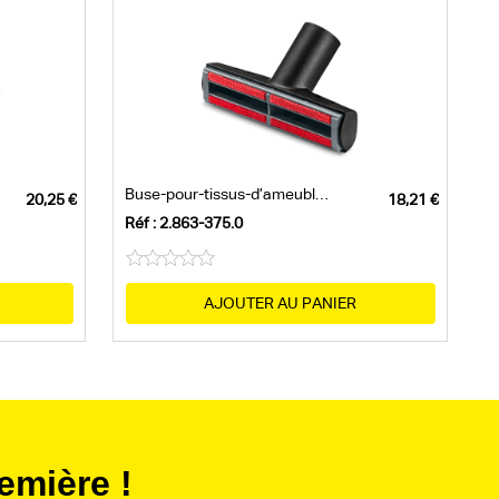
Buse-pour-tissus-d’ameublement-pour-poil...
Réf : 2.863-375.0
AJOUTER AU PANIER
emière !