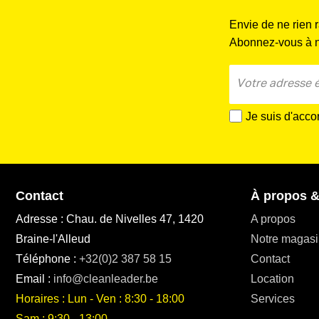
Envie de ne rien 
Abonnez-vous à no
Je suis d'acco
Contact
À propos &
Adresse : Chau. de Nivelles 47, 1420
A propos
Braine-l'Alleud
Notre magasi
Téléphone :
+32(0)2 387 58 15
Contact
Email :
info@cleanleader.be
Location
Horaires : Lun - Ven : 8:30 - 18:00
Services
Sam : 9:30 - 13:00