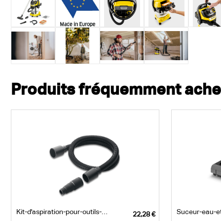
Produits fréquemment ach
Kit-d'aspiration-pour-outils-électroportatifs