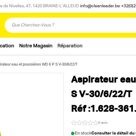
 de Nivelles, 47, 1420 BRAINE-L’ALLEUD
info@cleanleader.be
+32(0)2
cation
Notre Magasin
Réparation
irateur eau et poussières WD 6 P S V-30/6/22/T
Aspirateur eau
S V-30/6/22/T
Réf :1.628-361
0 avis
En stock
Consulter le détail du