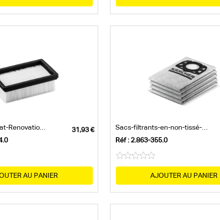
Suceur eau/poussières - Comm
Suceur pour fentes - Oui
Flexible d'aspiration - 1 / 35
Adaptateur pour le raccordement
Sacs filtrants en non-tissé - 1
Filtre plissé plat - 1 / Cellulose
Filtre-plissé-plat-Renovation-KFI-4440
Sacs-filtrants-en-non-tissé-Renovation-K...
4.0
Réf : 2.863-355.0
OUTER AU PANIER
AJOUTER AU PANIER