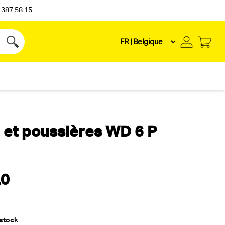
 387 58 15
 et poussières WD 6 P
.0
 stock