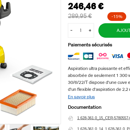
-
+
AJOUT
Paiements sécurisés
Aspiration ultra puissante et e
absorbée de seulement 1 300 wat
30/6/22/T dispose d'une cuve en
d'un flexible d'aspiration de 2,
évacuation facile des liquides a
En savoir plus
marche/arrêt automatique permet
Documentation
que des scies ou des meuleuses
Grâce au bouton rotatif, la puis
1.628-361.0_15_CER-5780557-
besoins. Le retrait du filtre plis
1.628-361.0_14_1.628-361.0_P