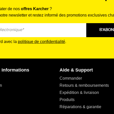
rater de nos
offres Karcher
?
tre newsletter et restez informé des promotions exclusives ch
S'ABO
rd avec la
politique de confidentialité
.
 Informations
Aide & Support
Commander
n
Retours & remboursements
Expédition & livraison
Produits
Réparations & garantie