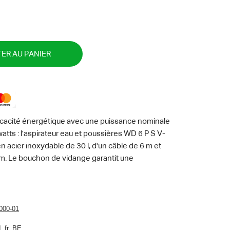
ER AU PANIER
fficacité énergétique avec une puissance nominale
ts : l'aspirateur eau et poussières WD 6 P S V-
 acier inoxydable de 30 l, d'un câble de 6 m et
2 m. Le bouchon de vidange garantit une
spirés. Sa prise intégrée avec fonction
 de connecter des outils électroportatifs tels
. La saleté générée est directement aspirée.
sance d'aspiration peut être réglée en fonction des
000-01
sé plat se fait sans aucun contact avec la saleté en
I_fr_BE