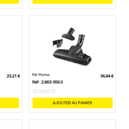
utable
 d'outils électriques - Oui
Kit-Home
Réf : 2.863-356.0
AJOUTER AU PANIER