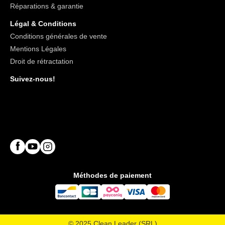
Réparations & garantie
sous clef.Warning 9 - P501a Éliminer le contenu/récipient
conformément à la réglementation
Légal & Conditions
locale/régionale/nationale/internationale.
Conditions générales de vente
Mentions Légales
Droit de rétractation
Suivez-nous!
Méthodes de paiement
© 2025 Clean Leader (SRL)