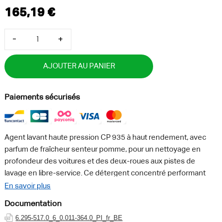
-
+
AJOUTER AU PANIER
Paiements sécurisés
Agent lavant haute pression CP 935 à haut rendement, avec
parfum de fraîcheur senteur pomme, pour un nettoyage en
profondeur des voitures et des deux-roues aux pistes de
lavage en libre-service. Ce détergent concentré performant
est particulièrement efficace et dissout même les salissures les
En savoir plus
plus extrêmes provenant d'huile, de graisse lubrifiante, de
Documentation
résine, d'argile et d'insectes. Il s'illustre en outre par ses
6.295-517.0_6_0.011-364.0_PI_fr_BE
propriétés écologiques : les agents tensioactifs contenus dans