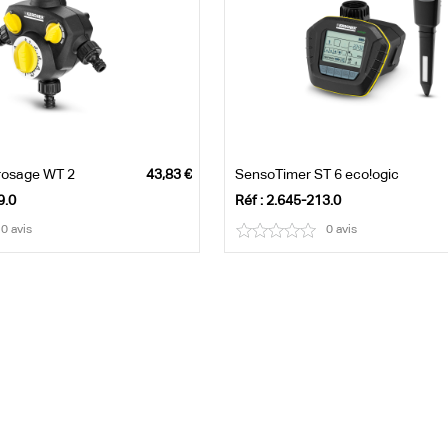
rrosage WT 2
SensoTimer ST 6 eco!ogic
9.0
Réf : 2.645-213.0
0 avis
0 avis