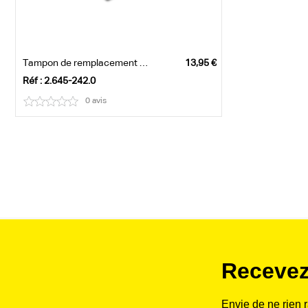
Tampon de remplacement pour capteur Sens...
Réf : 2.645-242.0
0 avis
Recevez
Envie de ne rien 