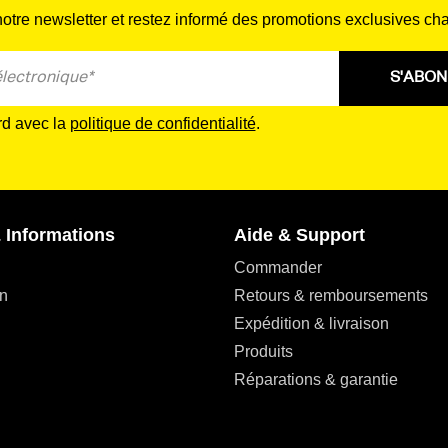
tre newsletter et restez informé des promotions exclusives ch
S'ABO
rd avec la
politique de confidentialité
.
 Informations
Aide & Support
Commander
n
Retours & remboursements
Expédition & livraison
Produits
Réparations & garantie