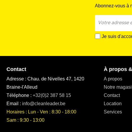
Abonnez-vous à no
Je suis d'acco
Contact
À propos &
Adresse : Chau. de Nivelles 47, 1420
A propos
Braine-l'Alleud
Notre magasi
Téléphone :
+32(0)2 387 58 15
Contact
Email :
info@cleanleader.be
Location
Horaires : Lun - Ven : 8:30 - 18:00
Services
Sam : 9:30 - 13:00