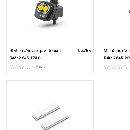
Station d'arrosage automatique WT 4
Minuterie d'a
Réf : 2.645-174.0
Réf : 2.645-20
0 avis