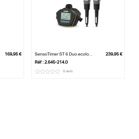
SensoTimer ST 6 Duo eco!ogic
Réf : 2.645-214.0
0 avis