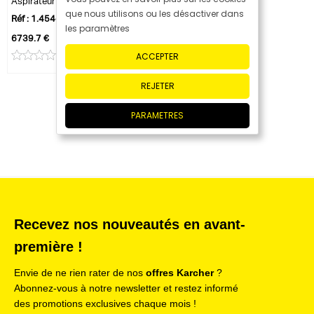
Aspirateur autonome KIRA CV 50
que nous utilisons ou les désactiver dans
Réf : 1.454-500.0
les paramètres
6739.7 €
ACCEPTER
0 avis
REJETER
PARAMETRES
Recevez nos nouveautés en avant-
première !
Envie de ne rien rater de nos
offres Karcher
?
Abonnez-vous à notre newsletter et restez informé
des promotions exclusives chaque mois !