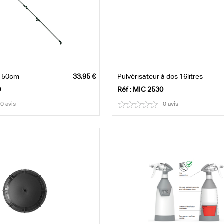
 150cm
Pulvérisateur à dos 16litres
0
Réf : MIC 2530
0 avis
0 avis