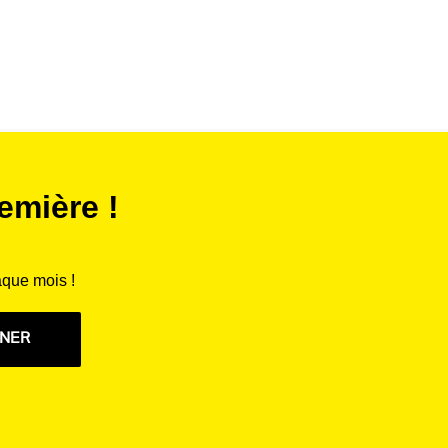
emière !
aque mois !
NNER