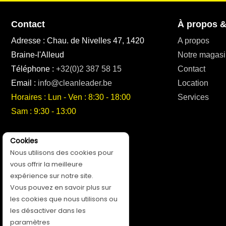
Contact
À propos &
Adresse : Chau. de Nivelles 47, 1420
A propos
Braine-l'Alleud
Notre magasi
Téléphone :
+32(0)2 387 58 15
Contact
Email :
info@cleanleader.be
Location
Horaires : Lun - Ven : 8:30 - 18:00
Services
Sam : 9:30 - 13:00
Suivez-nous!
Cookies
Nous utilisons des cookies pour
vous offrir la meilleure
expérience sur notre site.
Vous pouvez en savoir plus sur
les cookies que nous utilisons ou
les désactiver dans les
paramètres