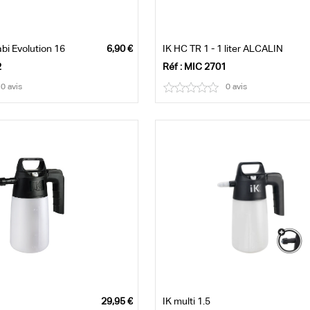
i Evolution 16
IK HC TR 1 - 1 liter ALCALIN
2
Réf : MIC 2701
0 avis
0 avis
IK multi 1.5