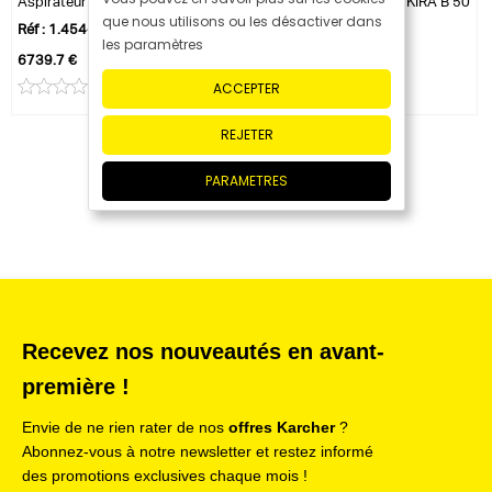
Aspirateur autonome KIRA CV 50
Autolaveuse aspirante KIRA B 50
que nous utilisons ou les désactiver dans
Réf : 1.454-500.0
Réf : 1.533-002.0
les paramètres
6739.7 €
ACCEPTER
0 avis
0 avis
REJETER
PARAMETRES
Recevez nos nouveautés en avant-
première !
Envie de ne rien rater de nos
offres Karcher
?
Abonnez-vous à notre newsletter et restez informé
des promotions exclusives chaque mois !