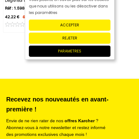
Dégivreur de pare-brise EDI 4
que nous utilisons ou les désactiver dans
Réf : 1.598-900.0
les paramètres
42.22 €
64.95 €
ACCEPTER
0 avis
REJETER
PARAMETRES
Recevez nos nouveautés en avant-
première !
Envie de ne rien rater de nos
offres Karcher
?
Abonnez-vous à notre newsletter et restez informé
des promotions exclusives chaque mois !