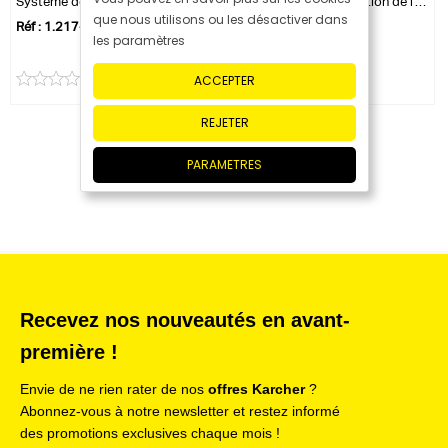
Système de potabilisation de l'eau WRP 8000
Système de potabilisation de l'eau WRP 16000
que nous utilisons ou les désactiver dans
Réf : 1.217-151.0
Réf : 1.217-152.0
les paramètres
ACCEPTER
0 avis
0 avis
REJETER
PARAMETRES
Recevez nos nouveautés en avant-
première !
Envie de ne rien rater de nos
offres Karcher
?
Abonnez-vous à notre newsletter et restez informé
des promotions exclusives chaque mois !