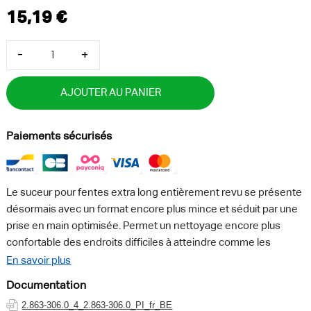
-
+
AJOUTER AU PANIER
Paiements sécurisés
Le suceur pour fentes extra long entièrement revu se présente
désormais avec un format encore plus mince et séduit par une
prise en main optimisée. Permet un nettoyage encore plus
confortable des endroits difficiles à atteindre comme les
interstices ou les joints dans la voiture ainsi que dans la maison.
En savoir plus
Le suceur pour fentes extra long est adapté à tous les
Documentation
aspirateurs eau et poussières Kärcher Home & Garden.
2.863-306.0_4_2.863-306.0_PI_fr_BE