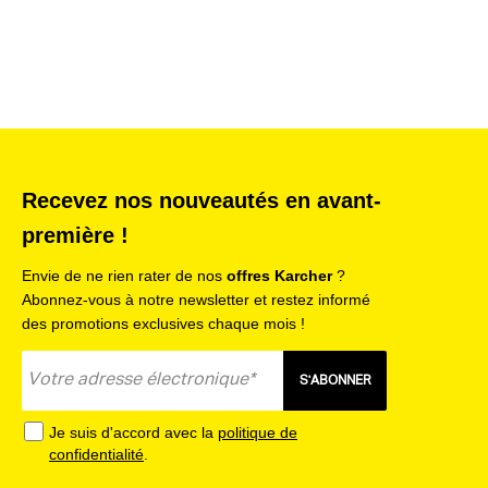
Caractéristiques :
Quantité - 1 - Pièce(s)
Largeur nominale standard - 35 - mm
Couleur - noir -
Poids - 0.1 - kg
Poids emballage inclus - 0.1 - kg
Dimensions (L × l × h) - 350 x 40 x 40 - mm
Recevez nos nouveautés en avant-
première !
Équipements :
ApplicationArea 1 - Couloirs
Envie de ne rien rater de nos
offres Karcher
?
ApplicationArea 2 - Endroits difficiles d'accès (coins, jointures,
Abonnez-vous à notre newsletter et restez informé
fentes, etc.)
des promotions exclusives chaque mois !
ApplicationArea 3 - Poches de côté de la voiture
S'ABONNER
Je suis d'accord avec la
politique de
confidentialité
.