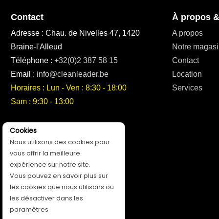
Contact
À propos &
Adresse : Chau. de Nivelles 47, 1420
A propos
Braine-l'Alleud
Notre magasi
Téléphone :
+32(0)2 387 58 15
Contact
Email :
info@cleanleader.be
Location
Horaires : Lun - Ven : 8:30 - 18:00
Services
Sam : 9:30 - 13:00
Suivez-nous!
Cookies
Nous utilisons des cookies pour
vous offrir la meilleure
expérience sur notre site.
Vous pouvez en savoir plus sur
les cookies que nous utilisons ou
les désactiver dans les
paramètres