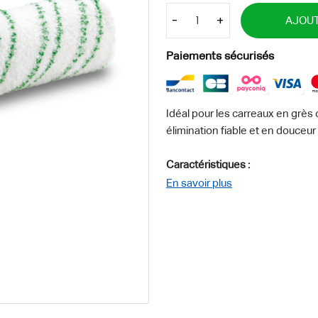
-
+
AJOUT
Paiements sécurisés
Idéal pour les carreaux en grès
élimination fiable et en douceur 
Caractéristiques :
Couleur - vert clair -
En savoir plus
Longueur - 300 - mm
Matériau des brosses - microfib
Quantité - 1 - Pièce(s)
Poids - 0.2 - kg
Poids emballage inclus - 0.3 - k
Dimensions (L × l × h) - 330 x 7