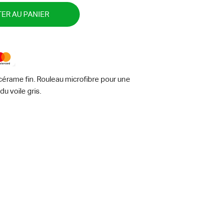
ER AU PANIER
 cérame fin. Rouleau microfibre pour une
du voile gris.
re -
g
5 x 70 - mm