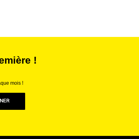
emière !
aque mois !
NNER