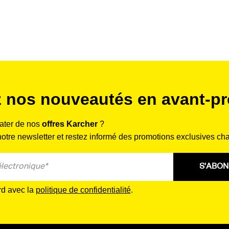
Équipements :
Information requise - Non
produit biocide - Non
 nos nouveautés en avant-pr
rater de nos
offres Karcher
?
tre newsletter et restez informé des promotions exclusives ch
S'ABO
rd avec la
politique de confidentialité
.