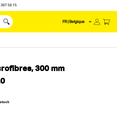
 387 58 15
crofibres, 300 mm
.0
 stock