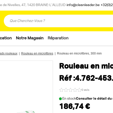
 de Nivelles, 47, 1420 BRAINE-L’ALLEUD
info@cleanleader.be
+32(0)2
cation
Notre Magasin
Réparation
pads rouleaux
|
Rouleau en microfibres
|
Rouleau en microfibres, 300 mm
Rouleau en mi
Réf :4.762-453
0 avis
En stock
Consulter le détail du