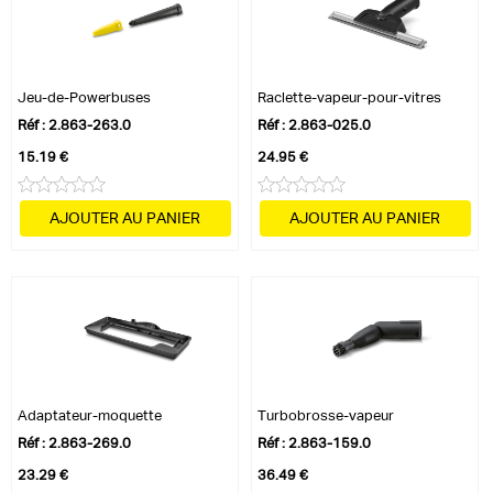
Détartrant poudre - 3
Buse à jet rectiligne - Oui
Suceur à main - Oui
Jeu-de-Powerbuses
Raclette-vapeur-pour-vitres
Brosse ronde, petite (noire) - 1
Brosse spéciale pour les joints - Oui
Réf : 2.863-263.0
Réf : 2.863-025.0
Suceur pour sol - EasyFix
15.19 €
24.95 €
Nombre de tubes vapeur - 2
Longueur tubes vapeur - 0.5
AJOUTER AU PANIER
AJOUTER AU PANIER
Adaptateur-moquette
Turbobrosse-vapeur
Réf : 2.863-269.0
Réf : 2.863-159.0
23.29 €
36.49 €