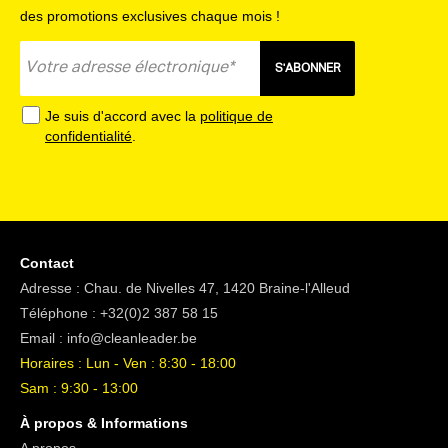
des promotions exclusives chaque mois !
S'ABONNER
Je suis d'accord avec la
politique de
confidentialité
.
Contact
Adresse : Chau. de Nivelles 47, 1420 Braine-l'Alleud
Téléphone :
+32(0)2 387 58 15
Email :
info@cleanleader.be
Horaires : Lun - Ven : 8:30 - 18:00
Sam : 9:30 - 13:00
À propos & Informations