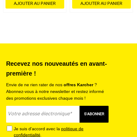
Feature 1 - Benefit 1 - Recharge la batterie interchangeable
AJOUTER AU PANIER
AJOUTER AU PANIER
Kärcher Battery Power 18 V/2,5 Ah à 80 % en quarante-
quatre minutes.
Feature 1 - Benefit 2 - Recharge la batterie interchangeable
Kärcher Battery Power 18 V/5,0 Ah à 80 % en quatre-vingt-
quatre minutes.
Feature 2 - Nombreuses utilisations
Feature 2 - Benefit 1 - Compatible avec toutes les batteries de
la plateforme de batterie Kärcher 18 V.
Recevez nos nouveautés en avant-
Feature 3 - Support mural
première !
Feature 3 - Benefit 1 - Pour une fixation propre au mur.
Envie de ne rien rater de nos
offres Karcher
?
Abonnez-vous à notre newsletter et restez informé
des promotions exclusives chaque mois !
S'ABONNER
Je suis d'accord avec la
politique de
confidentialité
.