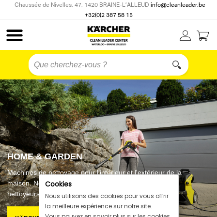
Chaussée de Nivelles, 47, 1420 BRAINE-L’ALLEUD
info@cleanleader.be
+32(0)2 387 58 15
HOME & GARDEN
Machines de nettoyage pour l'intérieur et l'extérieur de la
maison. Nettoyeurs haute pression, aspirateurs,
Cookies
nettoyeurs de terrasse, outils de jardinage et autres.
Nous utilisons des cookies pour vous offrir
la meilleure expérience sur notre site.
Vous pouvez en savoir plus sur les cookies