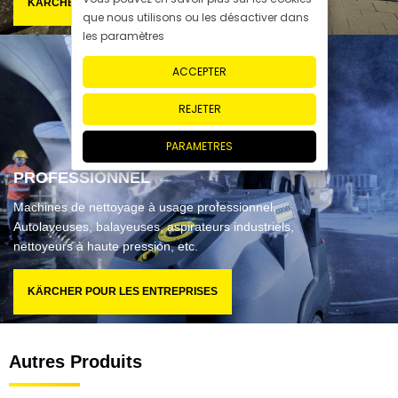
KÄRCHER POUR LA MAISON
que nous utilisons ou les désactiver dans
les paramètres
ACCEPTER
REJETER
PARAMETRES
PROFESSIONNEL
Machines de nettoyage à usage professionnel.
Autolaveuses, balayeuses, aspirateurs industriels,
nettoyeurs à haute pression, etc.
KÄRCHER POUR LES ENTREPRISES
Autres Produits