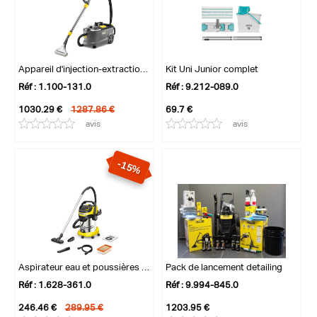
Appareil d'injection-extraction Puzzi 10...
Kit Uni Junior complet
Réf : 1.100-131.0
Réf : 9.212-089.0
1030.29 €
1287.86 €
69.7 €
avis
avis
-15%
Aspirateur eau et poussières WD 6 P S V-...
Pack de lancement detailing
Réf : 1.628-361.0
Réf : 9.994-845.0
246.46 €
289.95 €
1203.95 €