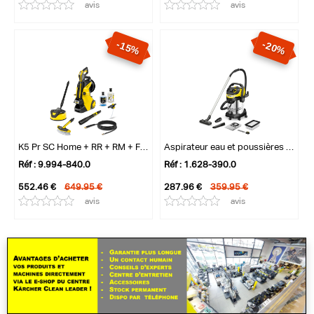
avis
avis
-15%
-20%
K5 Pr SC Home + RR + RM + FJ + WB
Aspirateur eau et poussières WD 7 Contro...
Réf : 9.994-840.0
Réf : 1.628-390.0
552.46 €
649.95 €
287.96 €
359.95 €
avis
avis